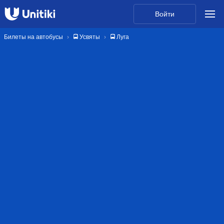
Войти
Билеты на автобусы
🚍 Усвяты
🚍 Луга