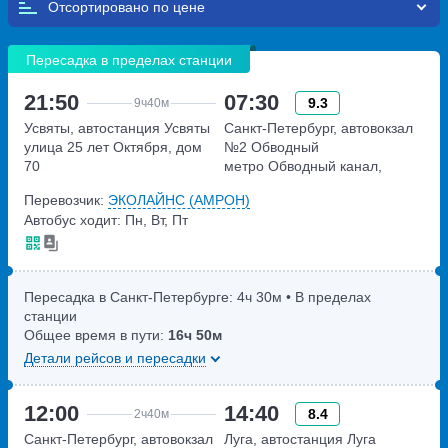
Отсортировано по
Пересадка в пределах станции
21:50
07:30
9.3
9ч
40м
Усвяты, автостанция Усвяты
Санкт-Петербург, автовокзал
улица 25 лет Октября, дом
№2 Обводный
70
метро Обводный канал,
набережная Обводного
Перевозчик:
ЭКОЛАЙНС (АМРОН)
канала, дом 36
Автобус ходит: Пн, Вт, Пт
Пересадка в Санкт-Петербурге:
4ч
30м
• В пределах
станции
Общее время в пути:
16ч
50м
Детали рейсов и пересадки
12:00
14:40
8.4
2ч
40м
Санкт-Петербург, автовокзал
Луга, автостанция Луга