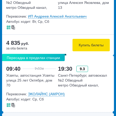
№2 Обводный
улица Алексея Яковлева, дом
метро Обводный канал,
13
набережная Обводного
Перевозчик:
ИП Андреев Алексей Анатольевич
канала, дом 36
Автобус ходит: Вт, Ср, Сб
4 835
руб.
Купить билеты
за оба билета
Пересадка в пределах станции
09:40
19:30
9.3
9ч
50м
Усвяты, автостанция Усвяты
Санкт-Петербург, автовокзал
улица 25 лет Октября, дом
№2 Обводный
70
метро Обводный канал,
набережная Обводного
Перевозчик:
ЭКОЛАЙНС (АМРОН)
канала, дом 36
Автобус ходит: Ср, Сб