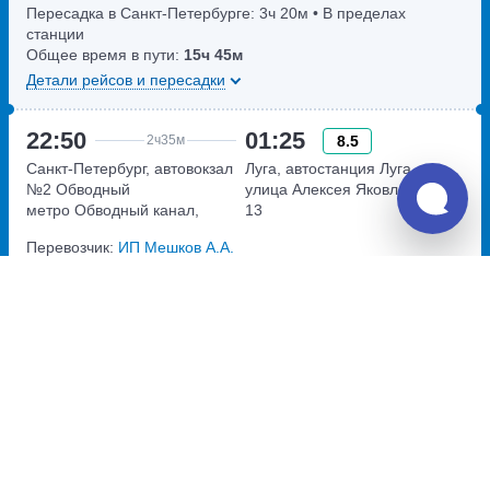
Пересадка в Санкт-Петербурге:
3ч
20м
• В пределах
станции
Общее время в пути:
15ч
45м
Детали рейсов и пересадки
22:50
01:25
8.5
2ч
35м
Санкт-Петербург, автовокзал
Луга, автостанция Луга
№2 Обводный
улица Алексея Яковлева, дом
метро Обводный канал,
13
набережная Обводного
Перевозчик:
ИП Мешков А.А.
канала, дом 36
Автобус ходит: Ср, Сб
4 835
руб.
Купить билеты
за оба билета
Пересадка в пределах станции
21:50
07:30
9.3
9ч
40м