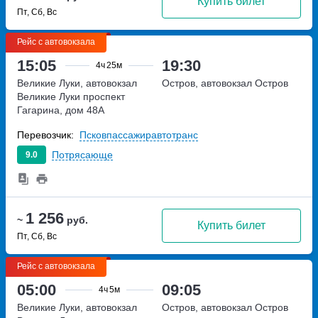
Купить билет
Пт, Сб, Вс
Рейс с автовокзала
15:05
19:30
4ч
25м
Великие Луки, автовокзал
Остров, автовокзал Остров
Великие Луки
проспект
Гагарина, дом 48А
Перевозчик:
Псковпассажиравтотранс
Потрясающе
9.0
1 256
~
руб.
Купить билет
Пт, Сб, Вс
Рейс с автовокзала
05:00
09:05
4ч
5м
Великие Луки, автовокзал
Остров, автовокзал Остров