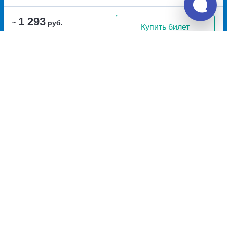
1 293
~
руб.
Купить билет
Пт, Сб, Вс
Рейс с автовокзала
17:00
21:05
4ч
5м
Великие Луки, автовокзал
Остров, автовокзал Остров
Великие Луки
проспект
Гагарина, дом 48А
Перевозчик:
ИП Анисимов А.А.
Потрясающе
8.6
1 293
~
руб.
Купить билет
Пт, Сб, Вс
Рейс с автовокзала