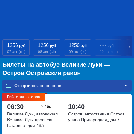
1256
1256
1256
- - -
1
руб.
руб.
руб.
руб.
07 авг. (пт)
08 авг. (сб)
09 авг. (вс)
10 авг. (пн)
11
Билеты на автобус Великие Луки —
Остров Островский район
Отсортировано по
Рейс с автовокзала
06:30
10:40
4ч
10м
Великие Луки, автовокзал
Остров, автостанция Остров
Великие Луки
проспект
улица Пригородная,дом 7
Гагарина, дом 48А