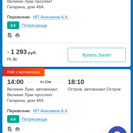
Великие Луки
проспект
Гагарина, дом 48А
Перевозчик:
ИП Анисимов А.А.
Потрясающе
8.6
1 293
~
руб.
Купить билет
Пт, Вс
Рейс с автовокзала
14:00
18:10
4ч
10м
Великие Луки, автовокзал
Остров, автовокзал Остров
Великие Луки
проспект
Гагарина, дом 48А
Перевозчик:
ИП Анисимов А.А.
Потрясающе
8.6