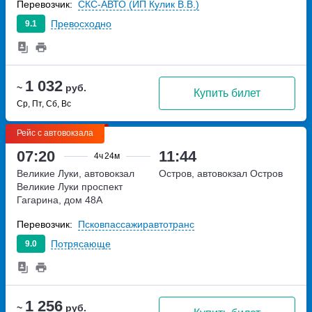
Перевозчик:
СКС-АВТО (ИП Кулик В.В.)
Превосходно
9.1
1 032
~
руб.
Купить билет
Ср, Пт, Сб, Вс
Рейс с автовокзала
07:20
11:44
4ч
24м
Великие Луки, автовокзал
Остров, автовокзал Остров
Великие Луки
проспект
Гагарина, дом 48А
Перевозчик:
Псковпассажиравтотранс
Потрясающе
9.0
1 256
~
руб.