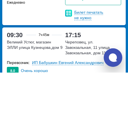
Ежедневно
Билет печатать
не нужно
09:30
17:15
7ч
45м
Великий Устюг, магазин
Череповец, ул.
ЭЛЛИ
улица Кузнецова,дом 9
Завокзальная, 11
улица
Завокзальная, дом 11
Перевозчик:
ИП Бабушкин Евгений Александрович
Очень хорошо
8.0
3 355
~
руб.
Купить билет
Ежедневно
Билет печатать
не нужно