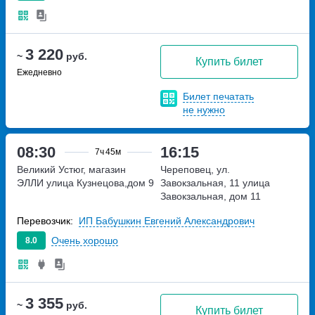
3 220
~
руб.
Купить билет
Ежедневно
Билет печатать
не нужно
08:30
16:15
7ч
45м
Великий Устюг, магазин
Череповец, ул.
ЭЛЛИ
улица Кузнецова,дом 9
Завокзальная, 11
улица
Завокзальная, дом 11
Перевозчик:
ИП Бабушкин Евгений Александрович
Очень хорошо
8.0
3 355
~
руб.
Купить билет