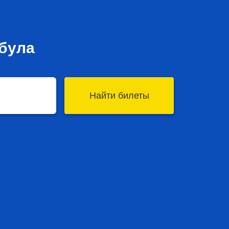
ебула
Найти билеты