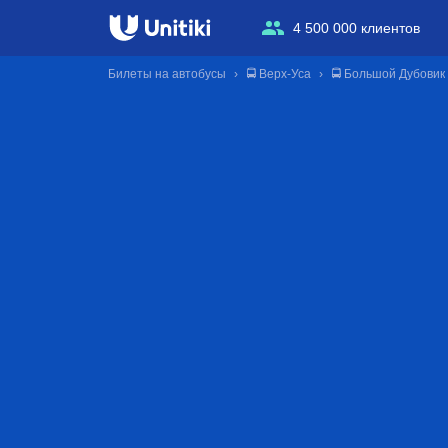
4 500 000 клиентов
Билеты на автобусы
🚍 Верх-Уса
🚍 Большой Дубовик