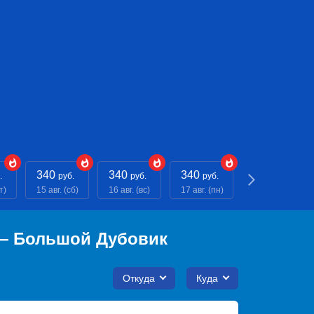
340
340
340
340
.
руб.
руб.
руб.
руб.
т)
15 авг. (сб)
16 авг. (вс)
17 авг. (пн)
18 авг. (вт)
 — Большой Дубовик
Откуда
Куда