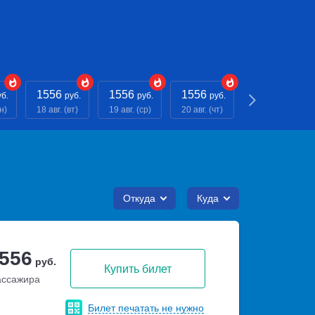
1556
1556
1556
1556
уб.
руб.
руб.
руб.
руб.
н)
18 авг. (вт)
19 авг. (ср)
20 авг. (чт)
21 авг. (пт)
Откуда
Куда
 556
руб.
Купить билет
ассажира
Билет печатать не нужно