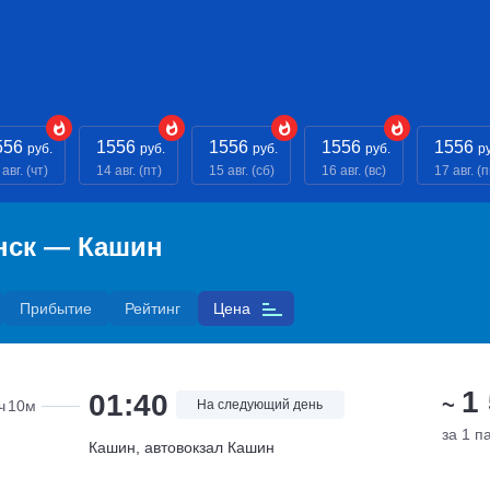
556
1556
1556
1556
1556
руб.
руб.
руб.
руб.
р
авг. (чт)
14 авг. (пт)
15 авг. (сб)
16 авг. (вс)
17 авг. (п
нск — Кашин
Прибытие
Рейтинг
Цена
1
01:40
~
ч
10м
На следующий день
за 1 п
Кашин, автовокзал Кашин