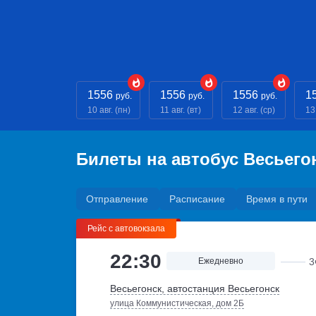
1556
1556
1556
1
руб.
руб.
руб.
10 авг. (пн)
11 авг. (вт)
12 авг. (ср)
13 
Билеты на автобус Весьего
Отправление
Расписание
Время в пути
Рейс с автовокзала
22:30
Ежедневно
3
Весьегонск, автостанция Весьегонск
улица Коммунистическая, дом 2Б