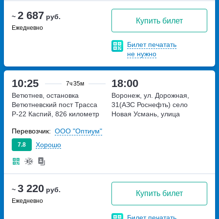
2 687
~
руб.
Купить билет
Ежедневно
Билет печатать
не нужно
10:25
18:00
7ч
35м
Ветютнев, остановка
Воронеж, ул. Дорожная,
Ветютневский пост
Трасса
31(АЗС Роснефть)
село
Р-22 Каспий, 826 километр
Новая Усмань, улица
Дорожная, дом 31
Перевозчик:
ООО "Оптиум"
Хорошо
7.8
3 220
~
руб.
Купить билет
Ежедневно
Билет печатать