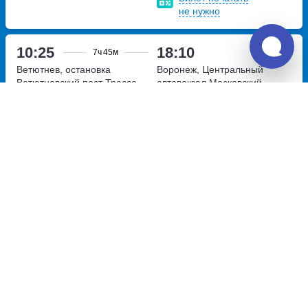
не нужно
10:25
18:10
7ч
45м
Ветютнев, остановка
Воронеж, Центральный
Ветютневский пост
Трасса
автовокзал
Московский
Р-22 Каспий, 826 километр
проспект, дом 17
Перевозчик:
ООО "Оптиум"
Хорошо
7.8
3 220
~
руб.
Купить билет
Ежедневно
Билет печатать
не нужно
Отзывы о Unitiki