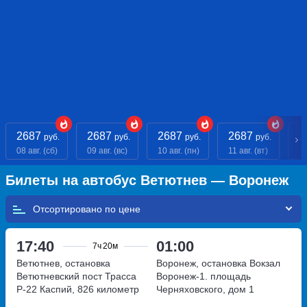
2687
2687
2687
2687
2
руб.
руб.
руб.
руб.
08 авг. (сб)
09 авг. (вс)
10 авг. (пн)
11 авг. (вт)
12
Билеты на автобус Ветютнев — Воронеж
Отсортировано по
17:40
01:00
7ч
20м
Ветютнев, остановка
Воронеж, остановка Вокзал
Ветютневский пост
Трасса
Воронеж-1.
площадь
Р-22 Каспий, 826 километр
Черняховского, дом 1