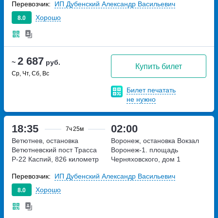
Перевозчик:
ИП Дубенский Александр Васильевич
Хорошо
8.0
2 687
~
руб.
Купить билет
Ср, Чт, Сб, Вс
Билет печатать
не нужно
18:35
02:00
7ч
25м
Ветютнев, остановка
Воронеж, остановка Вокзал
Ветютневский пост
Трасса
Воронеж-1.
площадь
Р-22 Каспий, 826 километр
Черняховского, дом 1
Перевозчик:
ИП Дубенский Александр Васильевич
Хорошо
8.0