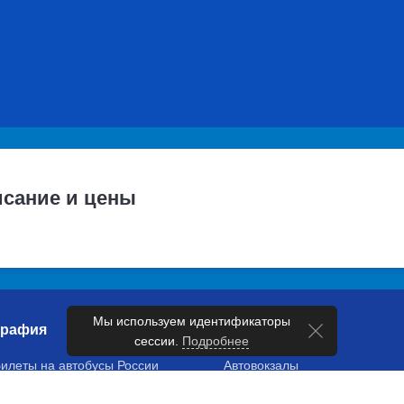
сание и цены
Мы используем идентификаторы
графия
Справочник
сессии.
Подробнее
илеты на автобусы России
Автовокзалы
Расписание автобусов