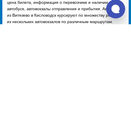
цена билета, информация о перевозчике и наличии мест в
автобусе, автовокзалы отправления и прибытия. Автобусы
из Витязево в Кисловодск курсируют по множеству рейсов
из нескольких автовокзалов по различным маршрутам.
Доступен также график движения, точная стоимость билета
и примерный маршрут следования автобуса на карте.
Купить билет из Витязево
Витязево - Минск
9765 руб.
Витязево - Нижний Новгород
7728 руб.
Витязево - Воронеж
7728 руб.
Витязево - Гомель
9198 руб.
Витязево - Курск
0 руб.