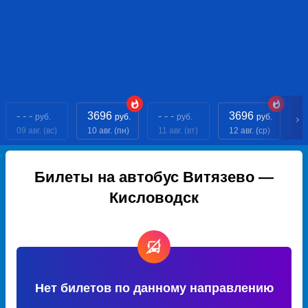
- - -
3696
- - -
3696
- 
руб.
руб.
руб.
руб.
09 авг. (вс)
10 авг. (пн)
11 авг. (вт)
12 авг. (ср)
13
Билеты на автобус Витязево —
Кисловодск
Нет билетов по данному направлению