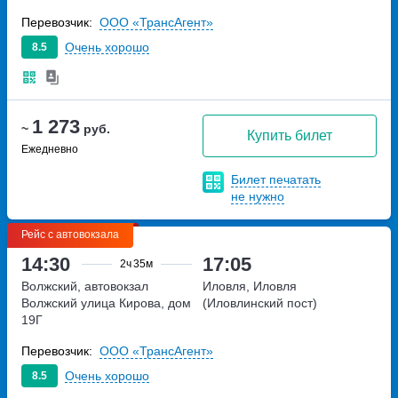
Перевозчик:
ООО «ТрансАгент»
Очень хорошо
8.5
1 273
~
руб.
Купить билет
Ежедневно
Билет печатать
не нужно
Рейс с автовокзала
14:30
17:05
2ч
35м
Волжский, автовокзал
Иловля, Иловля
Волжский
улица Кирова, дом
(Иловлинский пост)
19Г
Перевозчик:
ООО «ТрансАгент»
Очень хорошо
8.5