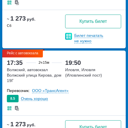
1 273
~
руб.
Купить билет
Сб
Билет печатать
не нужно
Рейс с автовокзала
17:35
19:50
2ч
15м
Волжский, автовокзал
Иловля, Иловля
Волжский
улица Кирова, дом
(Иловлинский пост)
19Г
Перевозчик:
ООО «ТрансАгент»
Очень хорошо
8.5
1 273
~
руб.
Купить билет