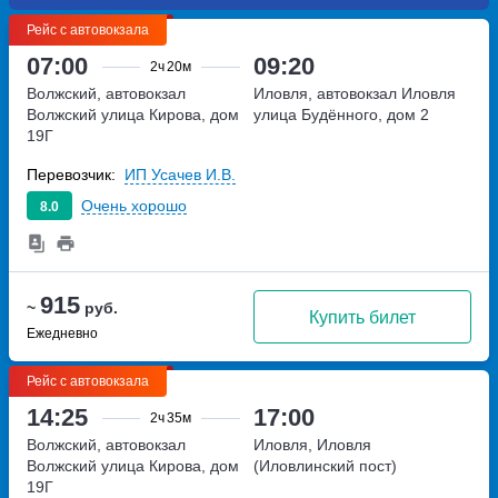
Рейс с автовокзала
07:00
09:20
2ч
20м
Волжский, автовокзал
Иловля, автовокзал Иловля
Волжский
улица Кирова, дом
улица Будённого, дом 2
19Г
Перевозчик:
ИП Усачев И.В.
Очень хорошо
8.0
915
~
руб.
Купить билет
Ежедневно
Рейс с автовокзала
14:25
17:00
2ч
35м
Волжский, автовокзал
Иловля, Иловля
Волжский
улица Кирова, дом
(Иловлинский пост)
19Г