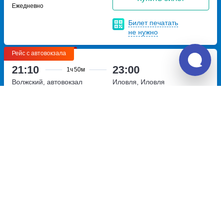
Ежедневно
Билет печатать
не нужно
Рейс с автовокзала
21:10
23:00
1ч
50м
Волжский, автовокзал
Иловля, Иловля
Волжский
улица Кирова, дом
(Иловлинский пост)
19Г
Перевозчик:
ООО «ТрансАгент»
Очень хорошо
8.5
1 273
~
руб.
Купить билет
Ежедневно
Билет печатать
не нужно