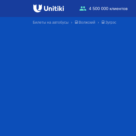
4 500 000 клиентов
Билеты на автобусы
🚍 Волжский
🚍 Зугрэс