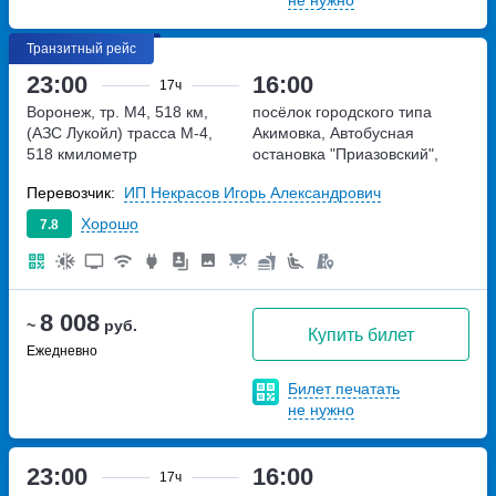
не нужно
Транзитный рейс
23:00
16:00
17ч
Воронеж, тр. М4, 518 км,
посёлок городского типа
(АЗС Лукойл)
трасса М-4,
Акимовка, Автобусная
518 кмилометр
остановка "Приазовский",
возле памятника "Олень"
Перевозчик:
ИП Некрасов Игорь Александрович
Запорожская область,
Пересечение трассы М-18, и
Хорошо
7.8
трассы Т-08-20
8 008
~
руб.
Купить билет
Ежедневно
Билет печатать
не нужно
23:00
16:00
17ч