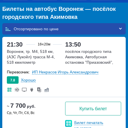
Билеты на автобус Воронеж — посёлок
городского типа Акимовка
Отсортировано по
21:30
13:50
16ч
20м
Воронеж, тр. М4, 518 км,
посёлок городского типа
(АЗС Лукойл)
трасса М-4,
Акимовка, Автобусная
518 кмилометр
остановка "Приазовский",
возле памятника "Олень"
Перевозчик:
ИП Некрасов Игорь Александрович
(46.666406928298,
35.179644082123)
Хорошо
7.8
Запорожская область,
Пересечение трассы М-18, и
трассы Т-08-20
7 700
~
руб.
Купить билет
Ср, Чт, Пт, Сб, Вс
Билет печатать