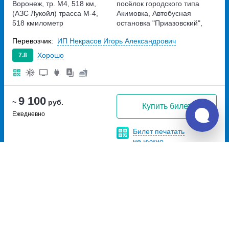
Воронеж, тр. М4, 518 км,
посёлок городского типа
(АЗС Лукойл)
трасса М-4,
Акимовка, Автобусная
518 кмилометр
остановка "Приазовский",
возле памятника "Олень"
Перевозчик:
ИП Некрасов Игорь Александрович
(46.666406928298,
35.179644082123)
Хорошо
7.8
Запорожская область,
Пересечение трассы М-18, и
трассы Т-08-20
9 100
~
руб.
Купить билет
Ежедневно
Билет печатать
не нужно
Отзывы о Unitiki