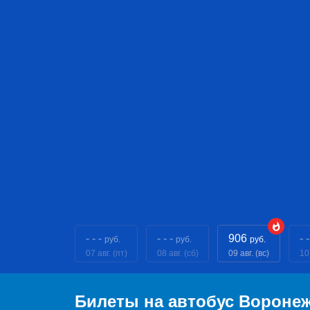
- - -
- - -
906
- -
руб.
руб.
руб.
07 авг. (пт)
08 авг. (сб)
09 авг. (вс)
10
Билеты на автобус Вороне