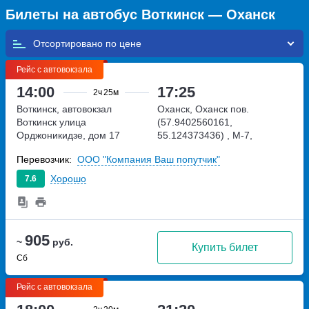
Билеты на автобус Воткинск — Оханск
Отсортировано по
Рейс с автовокзала
14:00
17:25
2ч
25м
Воткинск, автовокзал
Оханск, Оханск пов.
Воткинск
улица
(57.9402560161,
Орджоникидзе, дом 17
55.124373436)
, М-7,
подъезд к Ижевску и Перми
Перевозчик:
ООО "Компания Ваш попутчик"
Хорошо
7.6
905
~
руб.
Купить билет
Сб
Рейс с автовокзала