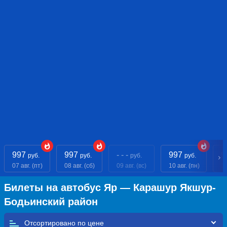
997
997
- - -
997
9
руб.
руб.
руб.
руб.
07 авг. (пт)
08 авг. (сб)
09 авг. (вс)
10 авг. (пн)
11
Билеты на автобус Яр — Карашур Якшур-
Бодьинский район
Отсортировано по