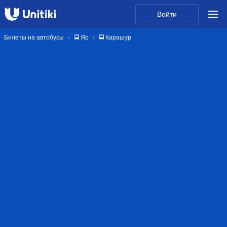
Войти
Билеты на автобусы
🚍 Яр
🚍 Карашур