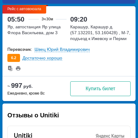
Рейс с автовокзала
05:50
09:20
3ч
30м
Яр, автостанция Яр
улица
Карашур, Карашур д.
Флора Васильева, дом 3
(57.132201, 53.160428)
, М-7,
подъезд к Ижевску и Перми
Перевозчик:
Швец Юрий Владимирович
Достаточно хорошо
6.2
997
~
руб.
Купить билет
Ежедневно, кроме Вс
Отзывы о Unitiki