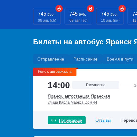
745
745
745
7
руб.
руб.
руб.
08 авг. (сб)
09 авг. (вс)
10 авг. (пн)
11 
Билеты на автобус Яранск 
Отправление
Расписание
Время в пути
Рейс с автовокзала
14:00
Ежедневно
1
Яранск, автостанция Яранская
улица Карла Маркса, дом 44
Отзывы
Перевоз
8.7
Потрясающе