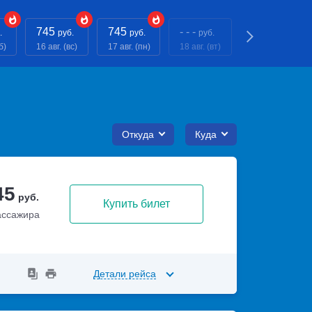
745
745
- - -
- - -
.
руб.
руб.
руб.
руб.
б)
16 авг. (вс)
17 авг. (пн)
18 авг. (вт)
19 авг. (ср)
Откуда
Куда
45
руб.
Купить билет
ассажира