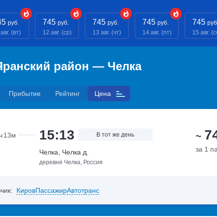
45
745
745
745
745
руб.
руб.
руб.
руб.
руб
авг. (вт)
12 авг. (ср)
13 авг. (чт)
14 авг. (пт)
15 авг. (с
Яранский район — Челка
Прибытие
Рейтинг
Цена
15:13
7
~
ч
13м
В тот же день
за 1 п
Челка, Челка д.
деревня Челка, Россия
чик:
КировПассажирАвтотранс