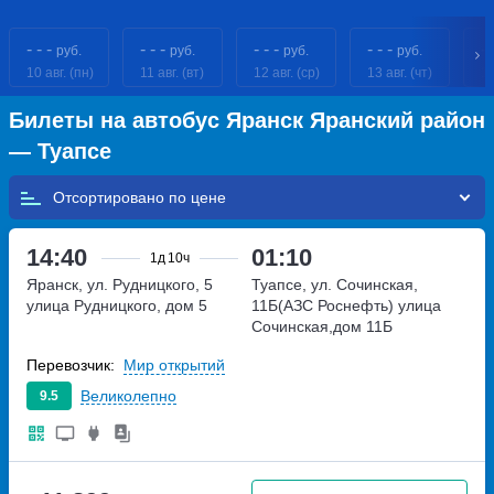
- - -
- - -
- - -
- - -
- 
руб.
руб.
руб.
руб.
10 авг. (пн)
11 авг. (вт)
12 авг. (ср)
13 авг. (чт)
14
Билеты на автобус Яранск Яранский район
— Туапсе
Отсортировано по
14:40
01:10
1д
10ч
Яранск, ул. Рудницкого, 5
Туапсе, ул. Сочинская,
улица Рудницкого, дом 5
11Б(АЗС Роснефть)
улица
Сочинская,дом 11Б
Перевозчик:
Мир открытий
Великолепно
9.5