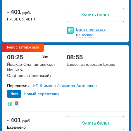
401
~
руб.
Купить билет
Пн, Вт, Ср, Чт, Пт
Билет печатать
не нужно
Рейс с автовокзала
08:25
08:55
30м
Йошкар-Ола, автовокзал
Ежово, автовокзал Ежово
Йошкар-
Ола(просп.Ленинский)
проспект Ленинский, дом 4А
Перевозчик:
ИП Шимина Людмила Антоновна
Новый перевозчик
New
401
~
руб.
Купить билет
Ежедневно