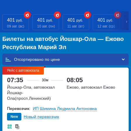
401
401
401
401
4
руб.
руб.
руб.
руб.
09 авг. (вс)
10 авг. (пн)
11 авг. (вт)
12 авг. (ср)
13
Билеты на автобус Йошкар-Ола — Ежово
Республика Марий Эл
Отсортировано по
Рейс с автовокзала
07:35
08:05
30м
Йошкар-Ола, автовокзал
Ежово, автовокзал Ежово
Йошкар-
Ола(просп.Ленинский)
проспект Ленинский, дом 4А
Перевозчик:
ИП Шимина Людмила Антоновна
Новый перевозчик
New