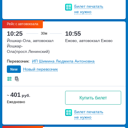
Билет печатать
не нужно
Рейс с автовокзала
10:25
10:55
30м
Йошкар-Ола, автовокзал
Ежово, автовокзал Ежово
Йошкар-
Ола(просп.Ленинский)
проспект Ленинский, дом 4А
Перевозчик:
ИП Шимина Людмила Антоновна
Новый перевозчик
New
401
~
руб.
Купить билет
Ежедневно
Билет печатать
не нужно