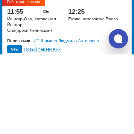
Рейс с автовокзала
11:55
12:25
30м
Йошкар-Ола, автовокзал
Ежово, автовокзал Ежово
Йошкар-
Ола(просп.Ленинский)
проспект Ленинский, дом 4А
Перевозчик:
ИП Шимина Людмила Антоновна
Новый перевозчик
New
401
~
руб.
Купить билет
Ежедневно
Билет печатать
не нужно
Рейс с автовокзала
13:35
14:05
30м
Йошкар-Ола, автовокзал
Ежово, автовокзал Ежово