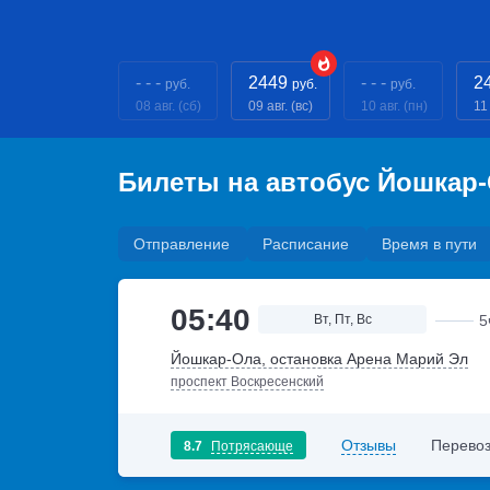
- - -
2449
- - -
2
руб.
руб.
руб.
08 авг. (сб)
09 авг. (вс)
10 авг. (пн)
11 
Билеты на автобус Йошкар-
Отправление
Расписание
Время в пути
05:40
Вт, Пт, Вс
5
Йошкар-Ола, остановка Арена Марий Эл
проспект Воскресенский
Отзывы
Перевоз
8.7
Потрясающе