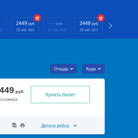
2449
- - -
2449
- - -
руб.
руб.
руб.
руб.
б)
16 авг. (вс)
17 авг. (пн)
18 авг. (вт)
19 авг. (ср)
Откуда
Куда
 449
руб.
Купить билет
ассажира