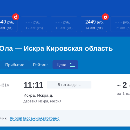
449
- - -
- - -
2449
- - -
руб.
руб.
руб.
руб.
руб.
авг. (вт)
12 авг. (ср)
13 авг. (чт)
14 авг. (пт)
15 авг. (с
Ола — Искра Кировская область
Прибытие
Рейтинг
Цена
11:11
2
~
ч
31м
В тот же день
за 1 п
Искра, Искра д.
деревня Искра, Россия
чик:
КировПассажирАвтотранс