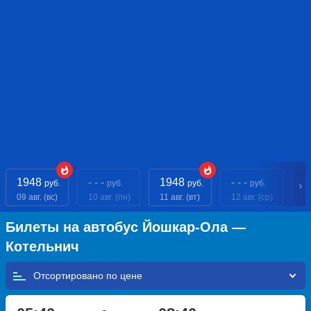
1948
- - -
1948
- - -
- 
руб.
руб.
руб.
руб.
09 авг. (вс)
10 авг. (пн)
11 авг. (вт)
12 авг. (ср)
13
Билеты на автобус Йошкар-Ола —
Котельнич
Отсортировано по