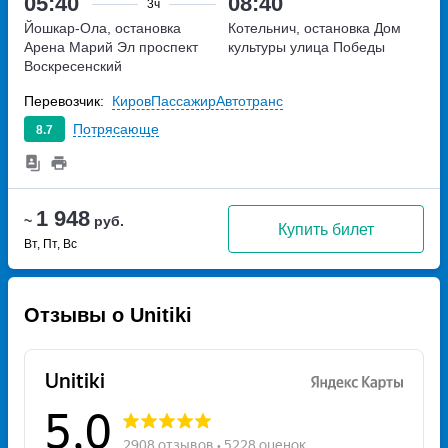
05:40
08:40
3ч
Йошкар-Ола, остановка
Котельнич, остановка Дом
Арена Марий Эл
проспект
культуры
улица Победы
Воскресенский
Перевозчик:
КировПассажирАвтотранс
Потрясающе
8.7
1 948
~
руб.
Купить билет
Вт, Пт, Вс
Отзывы о Unitiki