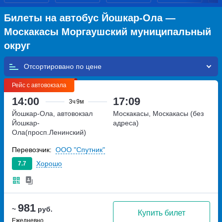
Билеты на автобус Йошкар-Ола —
Москакасы Моргаушский муниципальный
округ
Отсортировано по
Рейс с автовокзала
14:00
17:09
3ч
9м
Йошкар-Ола, автовокзал
Москакасы, Москакасы (без
Йошкар-
адреса)
Ола(просп.Ленинский)
проспект Ленинский, дом 4А
Перевозчик:
ООО "Спутник"
Хорошо
7.7
981
~
руб.
Купить билет
Ежедневно