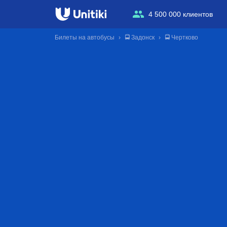
4 500 000 клиентов
Билеты на автобусы
🚍 Задонск
🚍 Чертково