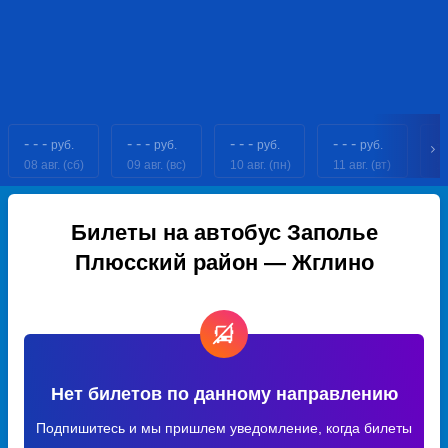
- - -
- - -
- - -
- - -
- 
руб.
руб.
руб.
руб.
08 авг. (сб)
09 авг. (вс)
10 авг. (пн)
11 авг. (вт)
12
Билеты на автобус Заполье
Плюсский район — Жглино
Нет билетов по данному направлению
Подпишитесь и мы пришлем уведомление, когда билеты