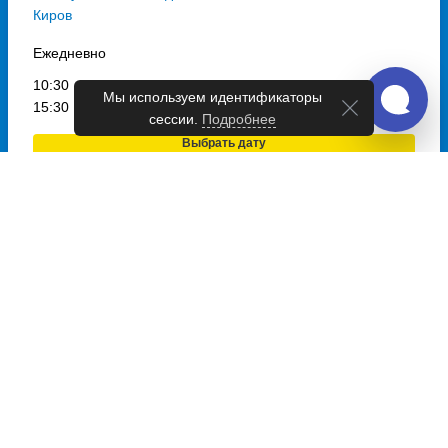
Киров
Ежедневно
10:30
13:45
14:00
Мы используем идентификаторы
15:30
22:30
23:00
сессии.
Подробнее
Выбрать дату
и купить от 2500 руб.
Автобусы из Зеленодольск в
Йошкар-Олу
Ежедневно
23:00
Выбрать дату
и купить от 2800 руб.
Автобусы из Зеленодольск в
Сыктывкар