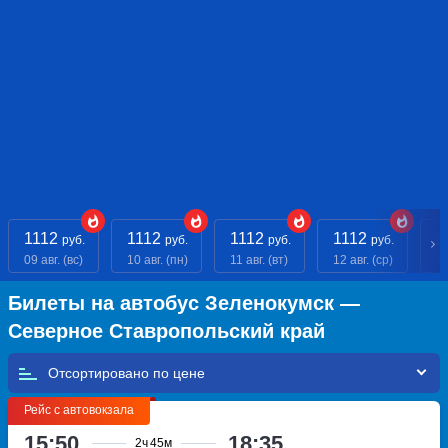
1112
1112
1112
1112
1
руб.
руб.
руб.
руб.
09 авг. (вс)
10 авг. (пн)
11 авг. (вт)
12 авг. (ср)
13
Билеты на автобус Зеленокумск —
Северное Ставропольский край
Отсортировано по
Рейс с автовокзала
15:50
18:35
2ч
45м