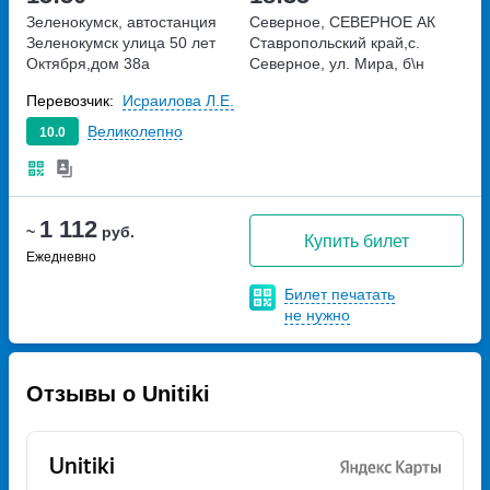
Зеленокумск, автостанция
Северное, СЕВЕРНОЕ АК
Зеленокумск
улица 50 лет
Ставропольский край,с.
Октября,дом 38а
Северное, ул. Мира, б\н
Перевозчик:
Исраилова Л.Е.
Великолепно
10.0
1 112
~
руб.
Купить билет
Ежедневно
Билет печатать
не нужно
Отзывы о Unitiki