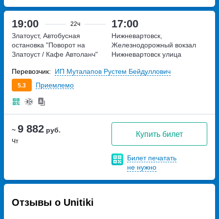
19:00
17:00
22ч
Златоуст, Автобусная
Нижневартовск,
остановка "Поворот на
Железнодорожный вокзал
Златоуст / Кафе Автоланч"
Нижневартовск
улица
Трасса М-5 Урал, 1737-й км
Северная, дом 37
Перевозчик:
ИП Муталапов Рустем Бейдуллович
Приемлемо
5.3
9 882
~
руб.
Купить билет
Чт
Билет печатать
не нужно
Отзывы о Unitiki