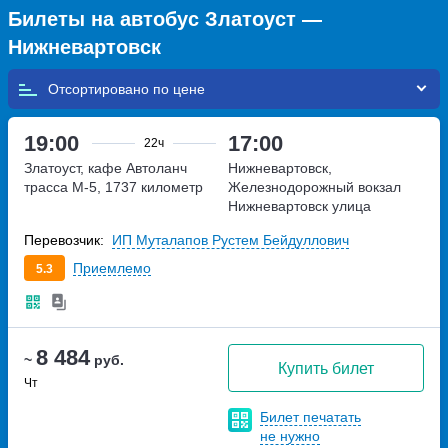
Билеты на автобус Златоуст —
Нижневартовск
Отсортировано по
19:00
17:00
22ч
Златоуст, кафе Автоланч
Нижневартовск,
трасса М-5, 1737 километр
Железнодорожный вокзал
Нижневартовск
улица
Северная, дом 37
Перевозчик:
ИП Муталапов Рустем Бейдуллович
Приемлемо
5.3
8 484
~
руб.
Купить билет
Чт
Билет печатать
не нужно