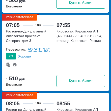
505
~
руб.
Купить билет
Ежедневно
Рейс с автовокзала
07:05
07:55
50м
Ростов-на-Дону, главный
Кировская, Кировская АП
Автовокзал
проспект
(46.98441229, 40.03195594)
Сиверса, дом 3
станица Кировская, Россия
Перевозчик:
АО "АТП №5"
Хорошо
7.9
510
~
руб.
Купить билет
Ежедневно
Рейс с автовокзала
08:05
08:55
50м
Ростов-на-Дону, главный
Кировская, Кировская АП