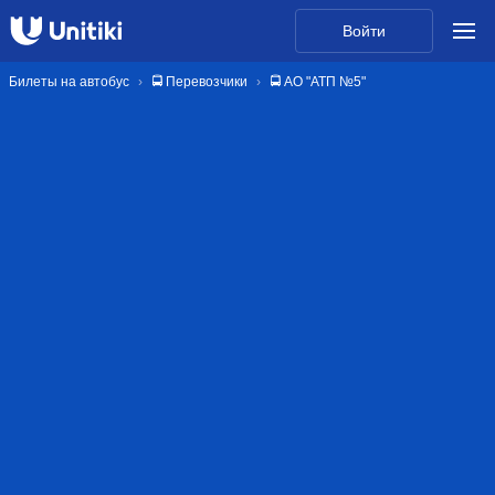
Войти
Билеты на автобус
🚍 Перевозчики
🚍 АО "АТП №5"