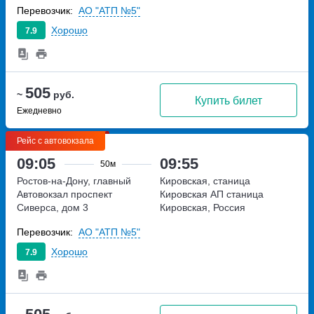
Перевозчик:
АО "АТП №5"
Хорошо
7.9
505
~
руб.
Купить билет
Ежедневно
Рейс с автовокзала
09:05
09:55
50м
Ростов-на-Дону, главный
Кировская, станица
Автовокзал
проспект
Кировская АП
станица
Сиверса, дом 3
Кировская, Россия
Перевозчик:
АО "АТП №5"
Хорошо
7.9