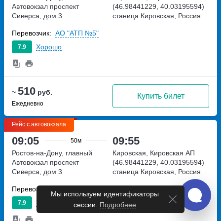
Автовокзал
проспект
(46.98441229, 40.03195594)
Сиверса, дом 3
станица Кировская, Россия
Перевозчик:
АО "АТП №5"
Хорошо
7.9
510
~
руб.
Купить билет
Ежедневно
Рейс с автовокзала
09:05
09:55
50м
Ростов-на-Дону, главный
Кировская, Кировская АП
Автовокзал
проспект
(46.98441229, 40.03195594)
Сиверса, дом 3
станица Кировская, Россия
Перевозчик:
АО "АТП №5"
Мы используем идентификаторы
Хорошо
7.9
сессии.
Подробнее