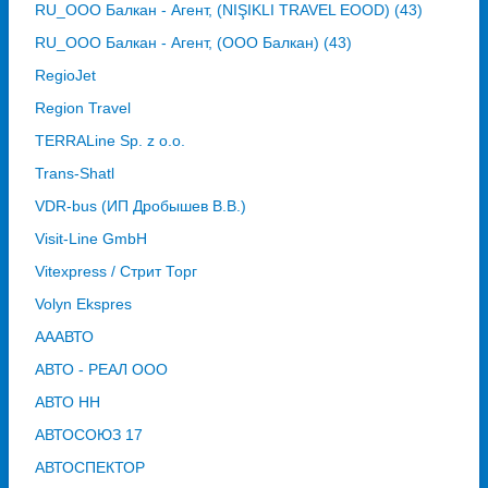
RU_ООО Балкан - Агент, (NIŞIKLI TRAVEL EOOD) (43)
RU_ООО Балкан - Агент, (ООО Балкан) (43)
RegioJet
Region Travel
TERRALine Sp. z o.o.
Trans-Shatl
VDR-bus (ИП Дробышев В.В.)
Visit-Line GmbH
Vitexpress / Стрит Торг
Volyn Ekspres
АААВТО
АВТО - РЕАЛ ООО
АВТО НН
АВТОСОЮЗ 17
АВТОСПЕКТОР