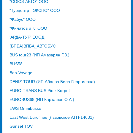
"СОЮЗ-АВТО" ООО
"Турцентр - ЭКСПО" ООО
"Фабус" ООО
"Филатов и К" ООО
'АРДА-ТУР' ЕООД
(ВПБА)ВПБА_АВТОБУС
BUS tour23 (ИП Амазарян Г.З.)
BUS58
Bon-Voyage
DENIZ TOUR (ИП Абаева Бела Георгиевна)
EURO-TRANS BUS Piotr Korpet
EUROBUS68 (ИП Карташов О.А.)
EWS Omnibusse
East West Eurolines (Львовское АТП-14631)
Gunsel TOV