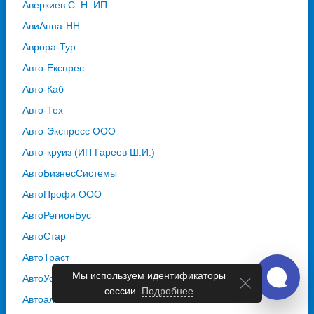
Аверкиев С. Н. ИП
АвиАнна-НН
Аврора-Тур
Авто-Експрес
Авто-Каб
Авто-Тех
Авто-Экспресс ООО
Авто-круиз (ИП Гареев Ш.И.)
АвтоБизнесСистемы
АвтоПрофи ООО
АвтоРегионБус
АвтоСтар
АвтоТраст
Мы используем идентификаторы
АвтоУспех
сессии.
Подробнее
Автоальянс