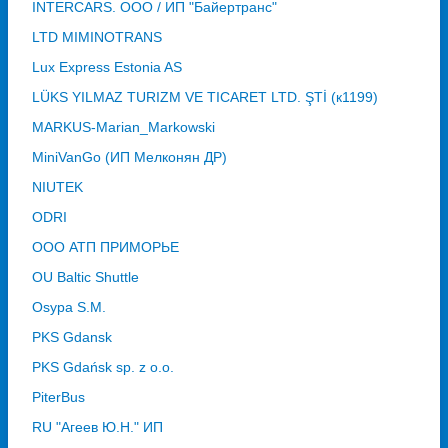
INTERCARS. ООО / ИП "Байертранс"
LTD MIMINOTRANS
Lux Express Estonia AS
LÜKS YILMAZ TURIZM VE TICARET LTD. ŞTİ (к1199)
MARKUS-Marian_Markowski
MiniVanGo (ИП Мелконян ДР)
NIUTEK
ODRI
OOO АТП ПРИМОРЬЕ
OU Baltic Shuttle
Osypa S.M.
PKS Gdansk
PKS Gdańsk sp. z o.o.
PiterBus
RU "Агеев Ю.Н." ИП