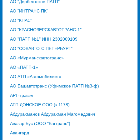
АО "Дербентское ПАТП"
АО "ИНТРАНС ПК"
АО "КПАС"
АО "КРАСНОЗЕРСКАВТОТРАНС-1"
АО "ПАТП №1" ИНН 2302009109
АО "СОВАВТО-С.ПЕТЕРБУРГ"
АО «Мурманскавтотранс»
АО «ПАТП-1»
АО АТП «Автомобилист»
АО Башавтотранс (Уфимское ПАТП №3-ф)
АРТ-трэвэл
АТП ДОНСКОЕ ООО (к.1178)
Абдурахманов Абдурахман Магомедович
Авазар Бус (ООО "Вагтранс")
Авангард