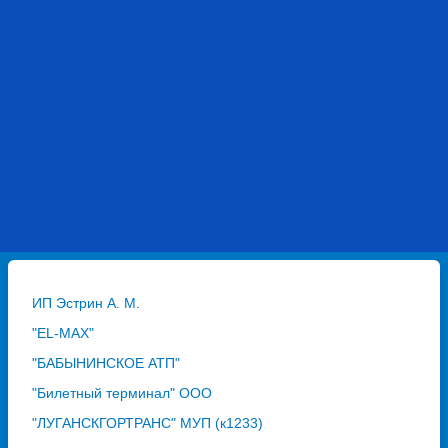
ИП Эстрин А. М.
"EL-MAX"
"БАБЫНИНСКОЕ АТП"
"Билетный терминал" ООО
"ЛУГАНСКГОРТРАНС" МУП (к1233)