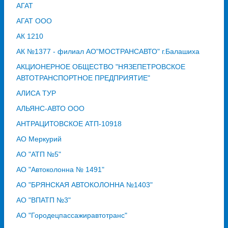
АГАТ
АГАТ ООО
АК 1210
АК №1377 - филиал АО"МОСТРАНСАВТО" г.Балашиха
АКЦИОНЕРНОЕ ОБЩЕСТВО "НЯЗЕПЕТРОВСКОЕ
АВТОТРАНСПОРТНОЕ ПРЕДПРИЯТИЕ"
АЛИСА ТУР
АЛЬЯНС-АВТО ООО
АНТРАЦИТОВСКОЕ АТП-10918
АО Меркурий
АО "АТП №5"
АО "Автоколонна № 1491"
АО "БРЯНСКАЯ АВТОКОЛОННА №1403"
АО "ВПАТП №3"
АО "Городецпассажиравтотранс"