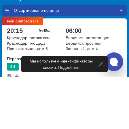
Отсортировано по
Рейс с автовокзала
20:15
06:00
9ч
45м
Краснодар, автовокзал
Бердянск, автостанция
Краснодар
площадь
Бердянск
проспект
Привокзальная,дом 5
Западный, дом 4
Перевозчик:
ГУП "АТЗ"
Мы используем идентификаторы
Превосходно
9.4
сессии.
Подробнее
6 292
~
руб.
Купить билет
Ежедневно
Рейс с автовокзала
20:35
06:00
9ч
25м
Краснодар, автостанция № 2
Бердянск, автостанция