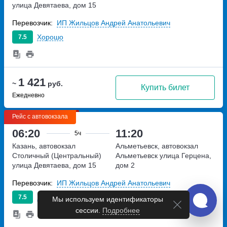
улица Девятаева, дом 15
Перевозчик:
ИП Жильцов Андрей Анатольевич
Хорошо
7.5
1 421
~
руб.
Купить билет
Ежедневно
Рейс с автовокзала
06:20
11:20
5ч
Казань, автовокзал
Альметьевск, автовокзал
Столичный (Центральный)
Альметьевск
улица Герцена,
улица Девятаева, дом 15
дом 2
Перевозчик:
ИП Жильцов Андрей Анатольевич
Хорошо
7.5
Мы используем идентификаторы
сессии.
Подробнее