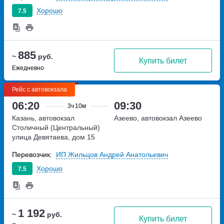
Хорошо
7.5
885
~
руб.
Купить билет
Ежедневно
Рейс с автовокзала
06:20
09:30
3ч
10м
Казань, автовокзал
Азеево, автовокзал Азеево
Столичный (Центральный)
улица Девятаева, дом 15
Перевозчик:
ИП Жильцов Андрей Анатольевич
Хорошо
7.5
1 192
~
руб.
Купить билет