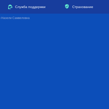
Служба поддержки
Страхование
н Назели Самвеловна