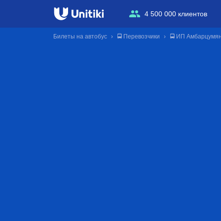
4 500 000 клиентов
Билеты на автобус
🚍 Перевозчики
🚍 ИП Амбарцумя