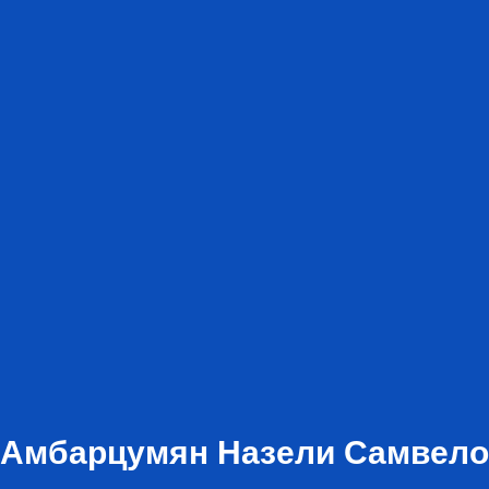
 Амбарцумян Назели Самвело