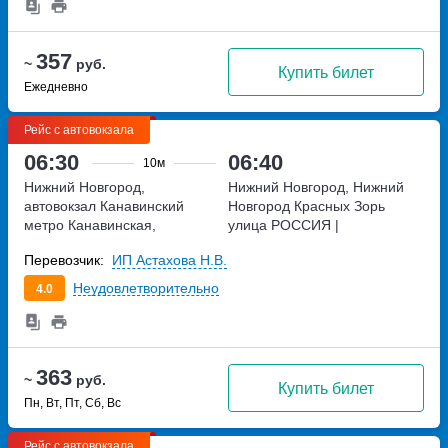
357
~
руб.
Купить билет
Ежедневно
Рейс с автовокзала
06:30
06:40
10м
Нижний Новгород,
Нижний Новгород, Нижний
автовокзал Канавинский
Новгород Красных Зорь
метро Канавинская,
улица
РОССИЯ |
Московское шоссе, дом 4Е
Нижегородская область | |
Перевозчик:
ИП Астахова Н.В.
Неудовлетворительно
4.0
363
~
руб.
Купить билет
Пн, Вт, Пт, Сб, Вс
Рейс с автовокзала