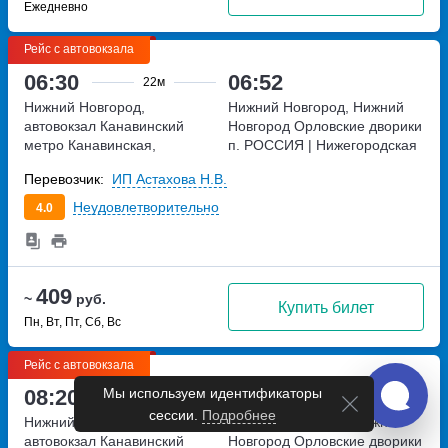
Ежедневно
Рейс с автовокзала
06:30
06:52
22м
Нижний Новгород,
Нижний Новгород, Нижний
автовокзал Канавинский
Новгород Орловские дворики
метро Канавинская,
п.
РОССИЯ | Нижегородская
Московское шоссе, дом 4Е
область | Московский |
Перевозчик:
ИП Астахова Н.В.
Неудовлетворительно
4.0
409
~
руб.
Купить билет
Пн, Вт, Пт, Сб, Вс
Рейс с автовокзала
Мы используем идентификаторы
08:20
08:42
22м
сессии.
Подробнее
Нижний Новгород,
Нижний Новгород, Нижний
автовокзал Канавинский
Новгород Орловские дворики