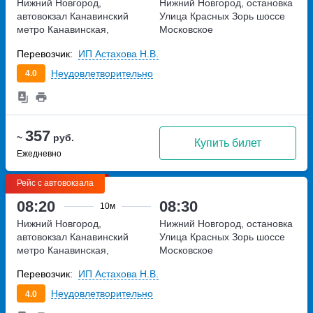
Нижний Новгород,
Нижний Новгород, остановка
автовокзал Канавинский
Улица Красных Зорь
шоссе
метро Канавинская,
Московское
Московское шоссе, дом 4Е
Перевозчик:
ИП Астахова Н.В.
Неудовлетворительно
4.0
357
~
руб.
Купить билет
Ежедневно
Рейс с автовокзала
08:20
08:30
10м
Нижний Новгород,
Нижний Новгород, остановка
автовокзал Канавинский
Улица Красных Зорь
шоссе
метро Канавинская,
Московское
Московское шоссе, дом 4Е
Перевозчик:
ИП Астахова Н.В.
Неудовлетворительно
4.0