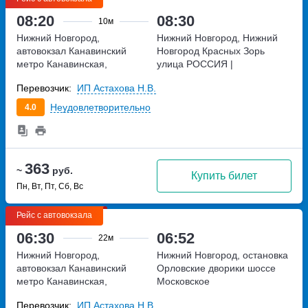
08:20
08:30
10м
Нижний Новгород,
Нижний Новгород, Нижний
автовокзал Канавинский
Новгород Красных Зорь
метро Канавинская,
улица
РОССИЯ |
Московское шоссе, дом 4Е
Нижегородская область | |
Перевозчик:
ИП Астахова Н.В.
Неудовлетворительно
4.0
363
~
руб.
Купить билет
Пн, Вт, Пт, Сб, Вс
Рейс с автовокзала
06:30
06:52
22м
Нижний Новгород,
Нижний Новгород, остановка
автовокзал Канавинский
Орловские дворики
шоссе
метро Канавинская,
Московское
Московское шоссе, дом 4Е
Перевозчик:
ИП Астахова Н.В.