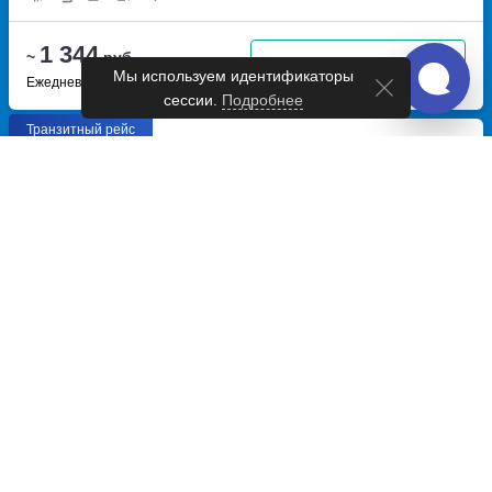
1 344
~
руб.
Купить билет
Мы используем идентификаторы
Ежедневно
сессии.
Подробнее
Транзитный рейс
06:00
09:00
3ч
Туймазы, автовокзал
Уфа, автовокзал Южный
Туймазы
улица 70 лет
улица Рихарда Зорге, дом 13
Октября, дом 6
Перевозчик:
ИП Гареев Айдар Альбертович
Новый перевозчик
New
1 344
~
руб.
Купить билет
Ежедневно
Рейс с автовокзала