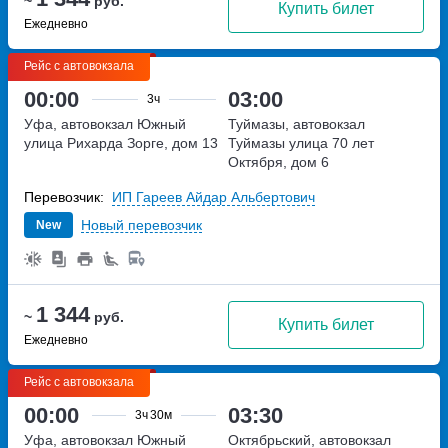
~
руб.
Купить билет
Ежедневно
Рейс с автовокзала
00:00
03:00
3ч
Уфа, автовокзал Южный
Туймазы, автовокзал
улица Рихарда Зорге, дом 13
Туймазы
улица 70 лет
Октября, дом 6
Перевозчик:
ИП Гареев Айдар Альбертович
Новый перевозчик
New
1 344
~
руб.
Купить билет
Ежедневно
Рейс с автовокзала
00:00
03:30
3ч
30м
Уфа, автовокзал Южный
Октябрьский, автовокзал