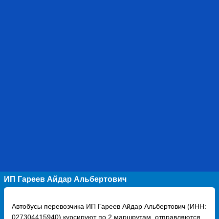
ИП Гареев Айдар Альбертович
Автобусы перевозчика ИП Гареев Айдар Альбертович (ИНН:
027304415940) курсируют по 2 маршрутам, отправляются