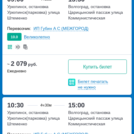
Урюпинск, остановка
Волгоград, остановка
Урюпинск(парковка)
улица
Царицынский пассаж
улица
Штеменко
Коммунистическая
Перевозчик:
ИП Губин А С (МЕЖГОРОД)
Великолепно
10.0
2 079
~
руб.
Купить билет
Ежедневно
Билет печатать
не нужно
10:30
15:00
4ч
30м
Урюпинск, остановка
Волгоград, остановка
Урюпинск(парковка)
улица
Царицынский пассаж
улица
Штеменко
Коммунистическая