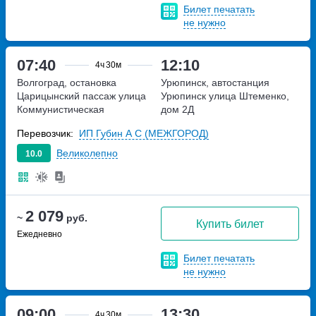
Билет печатать
не нужно
07:40
12:10
4ч
30м
Волгоград, остановка
Урюпинск, автостанция
Царицынский пассаж
улица
Урюпинск
улица Штеменко,
Коммунистическая
дом 2Д
Перевозчик:
ИП Губин А С (МЕЖГОРОД)
Великолепно
10.0
2 079
~
руб.
Купить билет
Ежедневно
Билет печатать
не нужно
09:00
13:30
4ч
30м