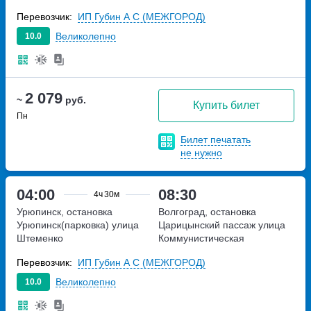
Перевозчик:
ИП Губин А С (МЕЖГОРОД)
Великолепно
10.0
2 079
~
руб.
Купить билет
Пн
Билет печатать
не нужно
04:00
08:30
4ч
30м
Урюпинск, остановка
Волгоград, остановка
Урюпинск(парковка)
улица
Царицынский пассаж
улица
Штеменко
Коммунистическая
Перевозчик:
ИП Губин А С (МЕЖГОРОД)
Великолепно
10.0