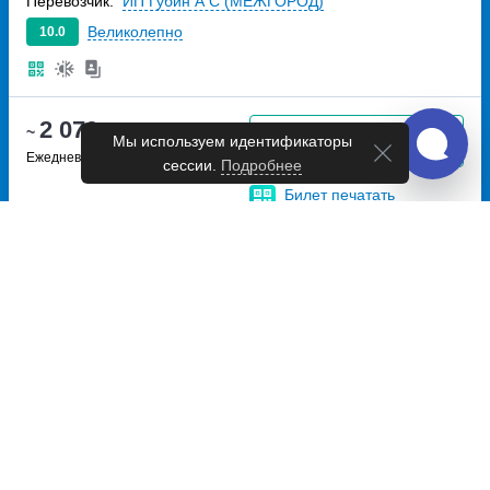
Перевозчик:
ИП Губин А С (МЕЖГОРОД)
Великолепно
10.0
2 079
~
руб.
Купить билет
Мы используем идентификаторы
Ежедневно
сессии.
Подробнее
Билет печатать
не нужно
11:40
16:10
4ч
30м
Волгоград, остановка
Урюпинск, автостанция
Царицынский пассаж
улица
Урюпинск
улица Штеменко,
Коммунистическая
дом 2Д
Перевозчик:
ИП Губин А С (МЕЖГОРОД)
Великолепно
10.0