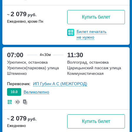
2 079
~
руб.
Купить билет
Ежедневно, кроме Пн
Билет печатать
не нужно
07:00
11:30
4ч
30м
Урюпинск, остановка
Волгоград, остановка
Урюпинск(парковка)
улица
Царицынский пассаж
улица
Штеменко
Коммунистическая
Перевозчик:
ИП Губин А С (МЕЖГОРОД)
Великолепно
10.0
2 079
~
руб.
Купить билет
Ежедневно