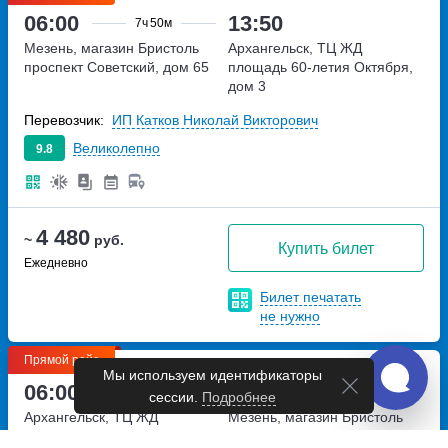
06:00
13:50
7ч
50м
Мезень, магазин Бристоль
Архангельск, ТЦ ЖД
проспект Советский, дом 65
площадь 60-летия Октября,
дом 3
Перевозчик:
ИП Катков Николай Викторович
Великолепно
9.8
4 480
~
руб.
Купить билет
Ежедневно
Билет печатать
не нужно
Прямой рейс
Мы используем идентификаторы
06:00
13:50
7ч
50м
сессии.
Подробнее
Архангельск, ТЦ ЖД
Мезень, магазин Бристоль
площадь 60-летия Октября,
проспект Советский, дом 65