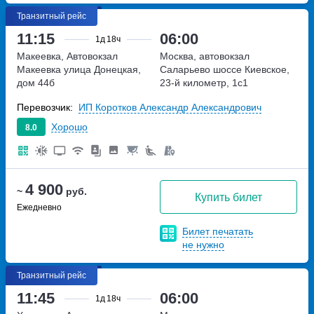
Транзитный рейс
11:15
06:00
1д
18ч
Макеевка, Автовокзал
Москва, автовокзал
Макеевка
улица Донецкая,
Саларьево
шоссе Киевское,
дом 44б
23-й километр, 1с1
Перевозчик:
ИП Коротков Александр Александрович
Хорошо
8.0
4 900
~
руб.
Купить билет
Ежедневно
Билет печатать
не нужно
Транзитный рейс
11:45
06:00
1д
18ч