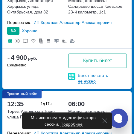
Харцызск, Автостанция
Москва, автовокзал
Харцызск
улица
Саларьево
шоссе Киевское,
Октябрьская, дом 32
23-й километр, 1с1
Перевозчик:
ИП Коротков Александр Александрович
Хорошо
8.0
4 900
~
руб.
Купить билет
Ежедневно
Билет печатать
не нужно
Транзитный рейс
12:35
06:00
1д
17ч
Торез, Автовокзал Торез
Москва, автовокзал
улица Поповича, дом 2А
Саларьево
шоссе Киевское,
Мы используем идентификаторы
23-й километр, 1с1
сессии.
Подробнее
Перевозчик:
ИП Коротков Александр Александрович