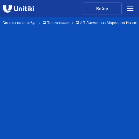
Войти
Билеты на автобус
🚍 Перевозчики
🚍 ИП Лихманова Марианна Ивано