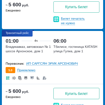
5 600
~
руб.
Купить билет
Ежедневно
Билет печатать
не нужно
Транзитный рейс
01:00
06:00
4ч
Владикавказ, автовокзал № 1
Тбилиси, гостиница KATASH
шоссе Архонское, дом 1
улица Гулиа, дом 1
Перевозчик:
ИП САРГСЯН ЭРИК АРСЕНОВИЧ
Приемлемо
5.0
5 600
~
руб.
Купить билет
Ежедневно