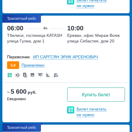
Билет печатать
не нужно
Транзитный рейс
06:00
10:00
4ч
Тбилиси, гостиница KATASH
Ереван, офис Мираж Вояж
улица Гулиа, дом 1
улица Себастия, дом 20
Перевозчик:
ИП САРГСЯН ЭРИК АРСЕНОВИЧ
Приемлемо
5.0
5 600
~
руб.
Купить билет
Ежедневно
Билет печатать
не нужно
Транзитный рейс