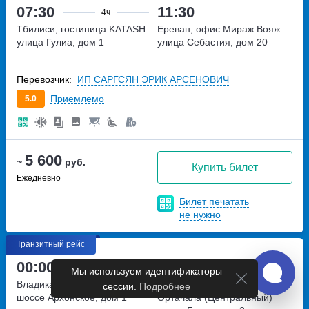
07:30
11:30
4ч
Тбилиси, гостиница KATASH
Ереван, офис Мираж Вояж
улица Гулиа, дом 1
улица Себастия, дом 20
Перевозчик:
ИП САРГСЯН ЭРИК АРСЕНОВИЧ
Приемлемо
5.0
5 600
~
руб.
Купить билет
Ежедневно
Билет печатать
не нужно
Транзитный рейс
00:00
07:30
6ч
30м
Мы используем идентификаторы
Владикавказ, автовокзал № 1
Тбилиси, Автовокзал
сессии.
Подробнее
шоссе Архонское, дом 1
Ортачала (Центральный)