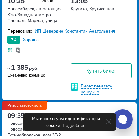
10:35
13:05
2ч
30м
Новосибирск, автостанция
Крутиха, Крутиха пов
Юго-Западная
метро
Площадь Маркса, улица
Станиславского, дом 34
Перевозчик:
ИП Шевердин Константин Анатольевич
Хорошо
7.4
1 385
~
руб.
Купить билет
Ежедневно, кроме Вс
Билет печатать
не нужно
Рейс с автовокзала
09:35
13:45
4ч
10м
Новосибирск, автовокзал
Камень-на-Оби, автовокзал
Новосибирск-Главный
шоссе
Камень-на-Оби
Гусинобродское, дом 37/2