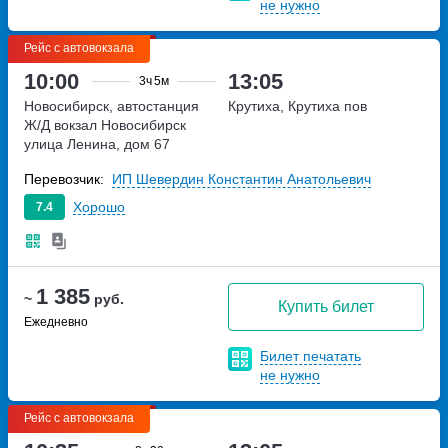
не нужно
Рейс с автовокзала
10:00
13:05
3ч
5м
Новосибирск, автостанция
Крутиха, Крутиха пов
Ж/Д вокзал Новосибирск
улица Ленина, дом 67
Перевозчик:
ИП Шевердин Константин Анатольевич
Хорошо
7.4
1 385
~
руб.
Купить билет
Ежедневно
Билет печатать
не нужно
Рейс с автовокзала