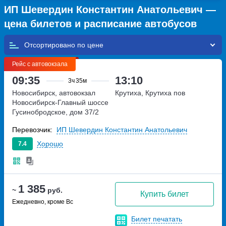
ИП Шевердин Константин Анатольевич —
цена билетов и расписание автобусов
Отсортировано по
Рейс с автовокзала
09:35
13:10
3ч
35м
Новосибирск, автовокзал
Крутиха, Крутиха пов
Новосибирск-Главный
шоссе
Гусинобродское, дом 37/2
Перевозчик:
ИП Шевердин Константин Анатольевич
Хорошо
7.4
1 385
~
руб.
Купить билет
Ежедневно, кроме Вс
Билет печатать