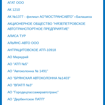
АГАТ ООО
АК 1210
АК №1377 - филиал АО"МОСТРАНСАВТО" г.Балашиха
АКЦИОНЕРНОЕ ОБЩЕСТВО "НЯЗЕПЕТРОВСКОЕ
АВТОТРАНСПОРТНОЕ ПРЕДПРИЯТИЕ"
АЛИСА ТУР
АЛЬЯНС-АВТО ООО
АНТРАЦИТОВСКОЕ АТП-10918
АО Меркурий
АО "АТП №5"
АО "Автоколонна № 1491"
АО "БРЯНСКАЯ АВТОКОЛОННА №1403"
АО "ВПАТП №3"
АО "Городецпассажиравтотранс"
АО "Дербентское ПАТП"