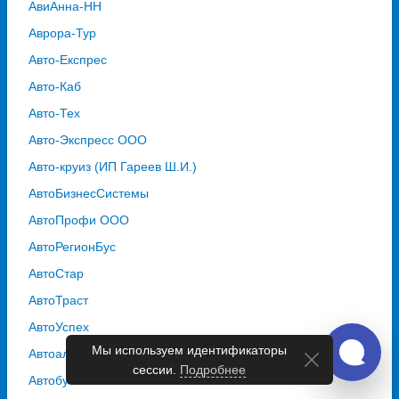
АвиАнна-НН
Аврора-Тур
Авто-Експрес
Авто-Каб
Авто-Тех
Авто-Экспресс ООО
Авто-круиз (ИП Гареев Ш.И.)
АвтоБизнесСистемы
АвтоПрофи ООО
АвтоРегионБус
АвтоСтар
АвтоТраст
АвтоУспех
Мы используем идентификаторы
Автоальянс
сессии.
Подробнее
Автобусная Компания "Столичная"