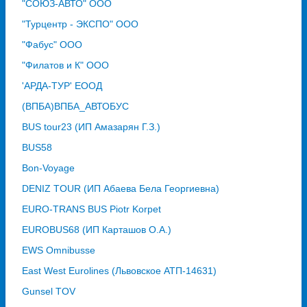
"СОЮЗ-АВТО" ООО
"Турцентр - ЭКСПО" ООО
"Фабус" ООО
"Филатов и К" ООО
'АРДА-ТУР' ЕООД
(ВПБА)ВПБА_АВТОБУС
BUS tour23 (ИП Амазарян Г.З.)
BUS58
Bon-Voyage
DENIZ TOUR (ИП Абаева Бела Георгиевна)
EURO-TRANS BUS Piotr Korpet
EUROBUS68 (ИП Карташов О.А.)
EWS Omnibusse
East West Eurolines (Львовское АТП-14631)
Gunsel TOV