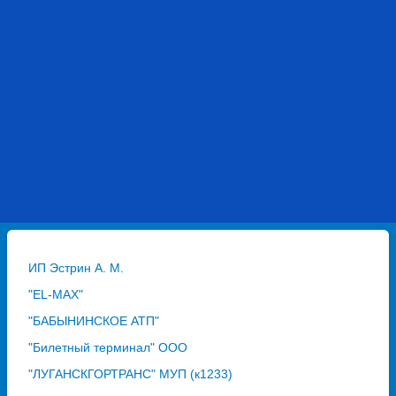
ИП Эстрин А. М.
"EL-MAX"
"БАБЫНИНСКОЕ АТП"
"Билетный терминал" ООО
"ЛУГАНСКГОРТРАНС" МУП (к1233)