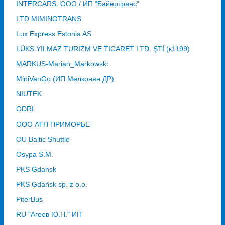
INTERCARS. ООО / ИП "Байертранс"
LTD MIMINOTRANS
Lux Express Estonia AS
LÜKS YILMAZ TURIZM VE TICARET LTD. ŞTİ (к1199)
MARKUS-Marian_Markowski
MiniVanGo (ИП Мелконян ДР)
NIUTEK
ODRI
OOO АТП ПРИМОРЬЕ
OU Baltic Shuttle
Osypa S.M.
PKS Gdansk
PKS Gdańsk sp. z o.o.
PiterBus
RU "Агеев Ю.Н." ИП