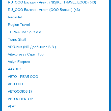
RU_ООО Балкан - Агент, (NIŞIKLI TRAVEL EOOD) (43)
RU_ООО Балкан - Агент, (ООО Балкан) (43)
RegioJet
Region Travel
TERRALine Sp. z o.o.
Trans-Shatl
VDR-bus (ИП Дробышев В.В.)
Vitexpress / Стрит Торг
Volyn Ekspres
АААВТО
АВТО - РЕАЛ ООО
АВТО НН
АВТОСОЮЗ 17
АВТОСПЕКТОР
АГАТ