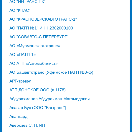
АО "ИНТРАНС ПК"
АО "КПАС"
АО "КРАСНОЗЕРСКАВТОТРАНС-1"
АО "ПАТП №1" ИНН 2302009109
АО "СОВАВТО-С.ПЕТЕРБУРГ"
АО «Мурманскавтотранс»
АО «ПАТП-1»
АО АТП «Автомобилист»
АО Башавтотранс (Уфимское ПАТП №3-ф)
АРТ-трэвэл
АТП ДОНСКОЕ ООО (к.1178)
Абдурахманов Абдурахман Магомедович
Авазар Бус (ООО "Вагтранс")
Авангард
Аверкиев С. Н. ИП