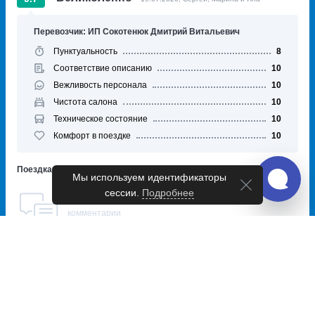
Перевозчик: ИП Сокотенюк Дмитрий Витальевич
Пунктуальность
8
Соответствие описанию
10
Вежливость персонала
10
Чистота салона
10
Техническое состояние
10
Комфорт в поездке
10
Поездка: Адлер — Анапа
(28 июня 2026)
Мы используем идентификаторы
сессии.
Подробнее
Пассажир не оставил
комментарии
Великолепно
10.0
05.05.2026, Олег и Наталья
Перевозчик: ИП Сокотенюк Дмитрий Витальевич