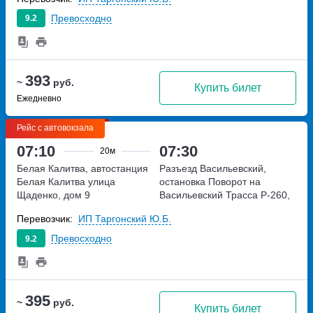
Превосходно
9.2
393
~
руб.
Купить билет
Ежедневно
Рейс с автовокзала
07:10
07:30
20м
Белая Калитва, автостанция
Разъезд Васильевский,
Белая Калитва
улица
остановка Поворот на
Щаденко, дом 9
Васильевский
Трасса Р-260,
321 километр
Перевозчик:
ИП Таргонский Ю.Б.
Превосходно
9.2
395
~
руб.
Купить билет