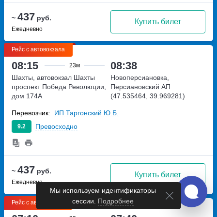
437
~
руб.
Купить билет
Ежедневно
Рейс с автовокзала
08:15
08:38
23м
Шахты, автовокзал Шахты
Новоперсиановка,
проспект Победа Революции,
Персиановский АП
дом 174А
(47.535464, 39.969281)
Персиановский, Россия
Перевозчик:
ИП Таргонский Ю.Б.
Превосходно
9.2
437
~
руб.
Купить билет
Ежедневно
Мы используем идентификаторы
сессии.
Подробнее
Рейс с автовокзала