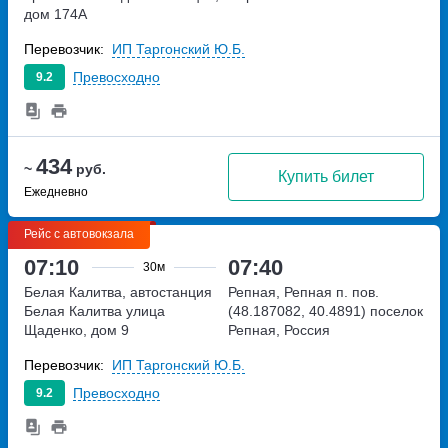
дом 174А
Перевозчик:
ИП Таргонский Ю.Б.
Превосходно
9.2
434
~
руб.
Купить билет
Ежедневно
Рейс с автовокзала
07:10
07:40
30м
Белая Калитва, автостанция
Репная, Репная п. пов.
Белая Калитва
улица
(48.187082, 40.4891)
поселок
Щаденко, дом 9
Репная, Россия
Перевозчик:
ИП Таргонский Ю.Б.
Превосходно
9.2