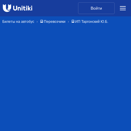
Войти
Билеты на автобус
🚍 Перевозчики
🚍 ИП Таргонский Ю.Б.