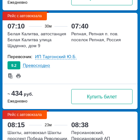
Ежедневно
Рейс с автовокзала
07:10
07:40
30м
Белая Калитва, автостанция
Репная, Репная п. пов.
Белая Калитва
улица
поселок Репная, Россия
Щаденко, дом 9
Перевозчик:
ИП Таргонский Ю.Б.
Превосходно
9.2
434
~
руб.
Купить билет
Ежедневно
Рейс с автовокзала
08:15
08:38
23м
Шахты, автовокзал Шахты
Персиановский,
проспект Победа Революции,
Персиановский АП