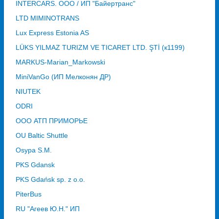
INTERCARS. ООО / ИП "Байертранс"
LTD MIMINOTRANS
Lux Express Estonia AS
LÜKS YILMAZ TURIZM VE TICARET LTD. ŞTİ (к1199)
MARKUS-Marian_Markowski
MiniVanGo (ИП Мелконян ДР)
NIUTEK
ODRI
OOO АТП ПРИМОРЬЕ
OU Baltic Shuttle
Osypa S.M.
PKS Gdansk
PKS Gdańsk sp. z o.o.
PiterBus
RU "Агеев Ю.Н." ИП