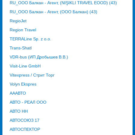
RU_ООО Балкан - Агент, (NIŞIKLI TRAVEL EOOD) (43)
RU_ООО Балкан - Агент, (ООО Балкан) (43)
RegioJet
Region Travel
TERRALine Sp. z o.o.
Trans-Shatl
VDR-bus (ИП Дробышев В.В.)
Visit-Line GmbH
Vitexpress / Стрит Торг
Volyn Ekspres
АААВТО
АВТО - РЕАЛ ООО
АВТО НН
АВТОСОЮЗ 17
АВТОСПЕКТОР