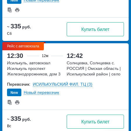
Новый перевозчик
New
335
~
руб.
Купить билет
Сб
Рейс с автовокзала
12:30
12:42
12м
Исилькуль, автовокзал
Солнцевка, Солнцевка с.
Исилькуль
проспект
РОССИЯ | Омская область |
Железнодорожников, дом 3
Исилькульский район | село
Солнцевка, Россия
Перевозчик:
ИСИЛЬКУЛЬСКИЙ ФИЛ. ТЦ (3)
Новый перевозчик
New
335
~
руб.
Купить билет
Вс