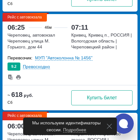
Сб
Рейс с автовокзала
06:25
07:11
46м
Череповец, автовокзал
Кривец, Кривец п., РОССИЯ |
Череповец
улица М.
Вологодская область |
Горького, дом 44
Череповецкий район |
поселок Кривец, Россия
Перевозчик:
МУП "Автоколонна № 1456"
РОССИЯ | Вологодская
область | Череповецкий
Превосходно
9.2
район | поселок Кривец,
Россия
618
~
руб.
Купить билет
Сб
Рейс с автовокзала
Мы используем идентификаторы
06:00
06:46
46м
сессии.
Подробнее
Череповец, автовокзал
Нифантово, Нифантово
Череповец
улица М.
трасса, РОССИЯ |