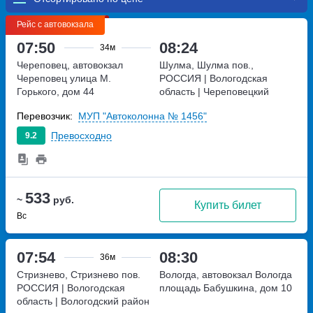
Рейс с автовокзала
07:50
08:24
34м
Череповец, автовокзал
Шулма, Шулма пов.,
Череповец
улица М.
РОССИЯ | Вологодская
Горького, дом 44
область | Череповецкий
район | р Шулма, Россия
Перевозчик:
МУП "Автоколонна № 1456"
РОССИЯ | Вологодская
область | Череповецкий
Превосходно
9.2
район | р Шулма, Россия
533
~
руб.
Купить билет
Вс
07:54
08:30
36м
Стризнево, Стризнево пов.
Вологда, автовокзал Вологда
РОССИЯ | Вологодская
площадь Бабушкина, дом 10
область | Вологодский район