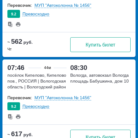
| Россия
Перевозчик:
МУП "Автоколонна № 1456"
Превосходно
9.2
562
~
руб.
Купить билет
Чт
07:46
08:30
44м
посёлок Кипелово, Кипелово
Вологда, автовокзал Вологда
пов., РОССИЯ | Вологодская
площадь Бабушкина, дом 10
область | Вологодский район
| посёлок Кипелово, Россия
Перевозчик:
МУП "Автоколонна № 1456"
РОССИЯ | Вологодская
область | Вологодский район
Превосходно
9.2
| посёлок Кипелово, Россия
617
~
руб.
Купить билет