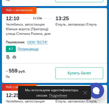
Рейс с автовокзала
12:10
13:25
1ч
15м
Челябинск, автостанция
Еткуль, автовокзал Еткуль
Южные ворота (Пригород)
улица Степана Разина, дом
11А
Перевозчик:
ООО "ЕСТА"
Потрясающе
8.7
559
~
руб.
Купить билет
Пн
Рейс с автовокзала
Мы используем идентификаторы
12:25
13:25
сессии.
Подробнее
1ч
Челябинск, автостанция
Еткуль, автовокзал Еткуль
Южная
улица Блюхера, дом