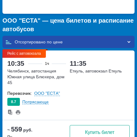
ООО "ЕСТА" — цена билетов и расписание
автобусов
Отсортировано по
Рейс с автовокзала
10:35
11:35
1ч
Челябинск, автостанция
Еткуль, автовокзал Еткуль
Южная
улица Блюхера, дом
45
Перевозчик:
ООО "ЕСТА"
Потрясающе
8.7
559
~
руб.
Купить билет
Пн