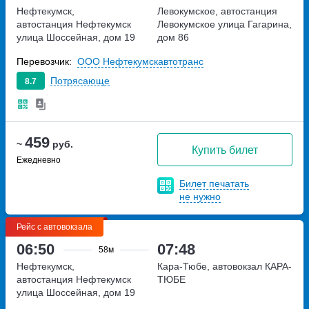
Нефтекумск,
Левокумское, автостанция
автостанция Нефтекумск
Левокумское
улица Гагарина,
улица Шоссейная, дом 19
дом 86
Перевозчик:
ООО Нефтекумскавтотранс
Потрясающе
8.7
459
~
руб.
Купить билет
Ежедневно
Билет печатать
не нужно
Рейс с автовокзала
06:50
07:48
58м
Нефтекумск,
Кара-Тюбе, автовокзал КАРА-
автостанция Нефтекумск
ТЮБЕ
улица Шоссейная, дом 19