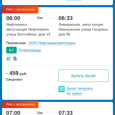
Рейс с автовокзала
06:00
06:33
33м
Нефтекумск,
Левокумское, автостанция
автостанция Нефтекумск
Левокумское
улица Гагарина,
улица Шоссейная, дом 19
дом 86
Перевозчик:
ООО Нефтекумскавтотранс
Потрясающе
8.7
459
~
руб.
Купить билет
Ежедневно
Билет печатать
не нужно
Рейс с автовокзала
07:00
07:33
33м