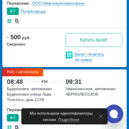
Перевозчик:
ООО Нефтекумскавтотранс
Потрясающе
8.7
500
~
руб.
Купить билет
Ежедневно
Билет печатать
не нужно
Рейс с автовокзала
08:48
09:31
43м
Буденновск, автовокзал
Чернолесское, автовокзал
Будённовск
улица Льва
ЧЕРНОЛЕССКОЕ
Толстого, дом 127В
Перевозчик:
ООО Нефтекумскавтотранс
Мы используем идентификаторы
Потрясающе
8.7
сессии.
Подробнее