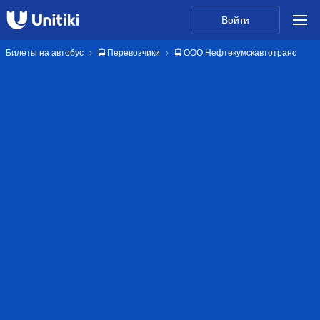
Войти
Билеты на автобус
🚍 Перевозчики
🚍 ООО Нефтекумскавтотранс