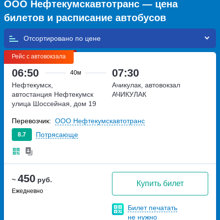
ООО Нефтекумскавтотранс — цена
билетов и расписание автобусов
Отсортировано по
Рейс с автовокзала
06:50
07:30
40м
Нефтекумск,
Ачикулак, автовокзал
автостанция Нефтекумск
АЧИКУЛАК
улица Шоссейная, дом 19
Перевозчик:
ООО Нефтекумскавтотранс
Потрясающе
8.7
450
~
руб.
Купить билет
Ежедневно
Билет печатать
не нужно