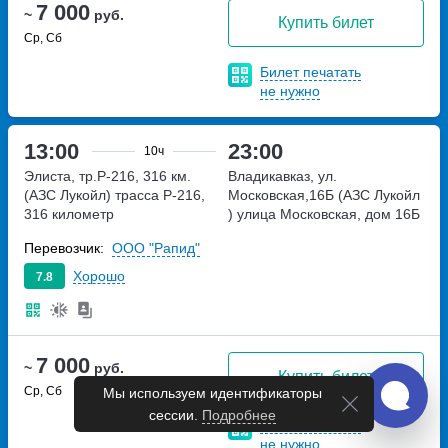
7 000
~
руб.
Купить билет
Ср, Сб
Билет печатать
не нужно
13:00
23:00
10ч
Элиста, тр.Р-216, 316 км.
Владикавказ, ул.
(АЗС Лукойл)
трасса Р-216,
Московская,16Б (АЗС Лукойл
316 километр
)
улица Московская, дом 16Б
Перевозчик:
ООО "Рапид"
Хорошо
7.8
7 000
~
руб.
Купить билет
Ср, Сб
Мы используем идентификаторы
сессии.
Подробнее
Билет печатать
не нужно