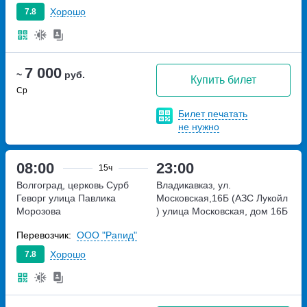
Хорошо
7.8
7 000
~
руб.
Купить билет
Ср
Билет печатать
не нужно
08:00
23:00
15ч
Волгоград, церковь Сурб
Владикавказ, ул.
Геворг
улица Павлика
Московская,16Б (АЗС Лукойл
Морозова
)
улица Московская, дом 16Б
Перевозчик:
ООО "Рапид"
Хорошо
7.8