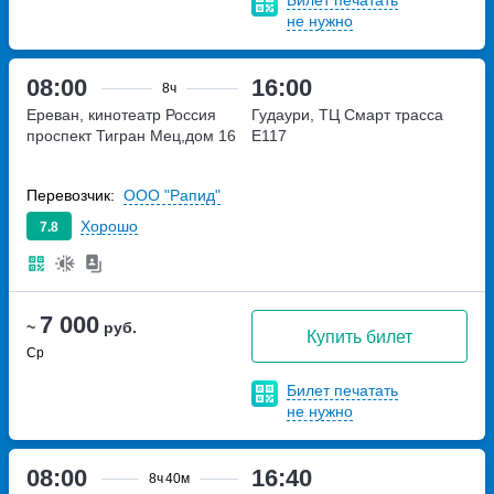
Билет печатать
не нужно
08:00
16:00
8ч
Ереван, кинотеатр Россия
Гудаури, ТЦ Смарт
трасса
проспект Тигран Мец,дом 16
E117
Перевозчик:
ООО "Рапид"
Хорошо
7.8
7 000
~
руб.
Купить билет
Ср
Билет печатать
не нужно
08:00
16:40
8ч
40м