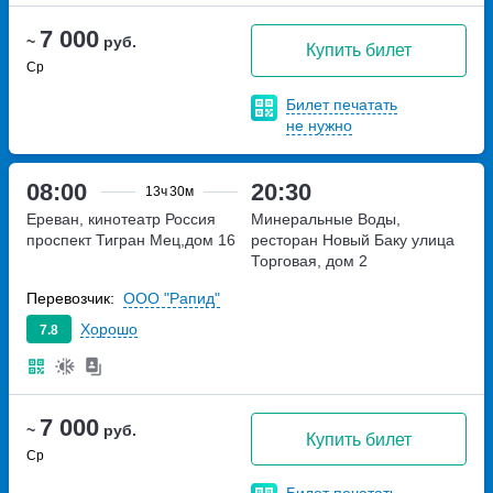
7 000
~
руб.
Купить билет
Ср
Билет печатать
не нужно
08:00
20:30
13ч
30м
Ереван, кинотеатр Россия
Минеральные Воды,
проспект Тигран Мец,дом 16
ресторан Новый Баку
улица
Торговая, дом 2
Перевозчик:
ООО "Рапид"
Хорошо
7.8
7 000
~
руб.
Купить билет
Ср