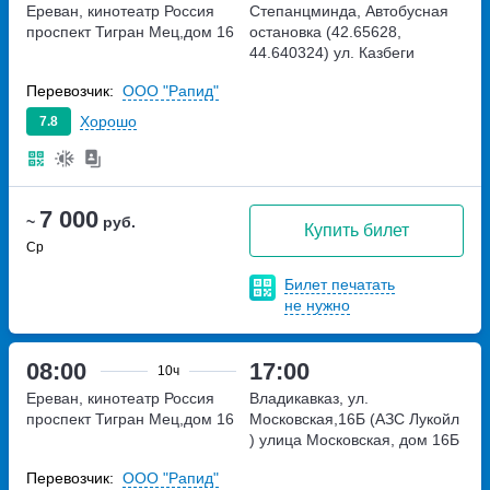
Ереван, кинотеатр Россия
Степанцминда, Автобусная
проспект Тигран Мец,дом 16
остановка (42.65628,
44.640324)
ул. Казбеги
Перевозчик:
ООО "Рапид"
Хорошо
7.8
7 000
~
руб.
Купить билет
Ср
Билет печатать
не нужно
08:00
17:00
10ч
Ереван, кинотеатр Россия
Владикавказ, ул.
проспект Тигран Мец,дом 16
Московская,16Б (АЗС Лукойл
)
улица Московская, дом 16Б
Перевозчик:
ООО "Рапид"