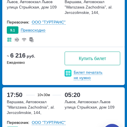
Львов, Автовокзал Львов
Варшава, Автовокзал
улица Стрыйская, дом 109
"Warszawa Zachodnia", al.
Jerozolimskie, 144,
платформа 10
Перевозчик:
ООО "ТУРТРАНС"
Превосходно
9.1
6 216
~
руб.
Купить билет
Ежедневно
Билет печатать
не нужно
17:50
05:20
10ч
30м
Варшава, Автовокзал
Львов, Автовокзал Львов
"Warszawa Zachodnia", al.
улица Стрыйская, дом 109
Jerozolimskie, 144,
платформа 10
Перевозчик:
ООО "ТУРТРАНС"