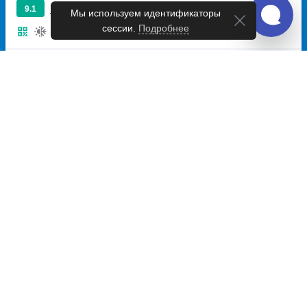
Превосходно
9.1
Мы используем идентификаторы
сессии.
Подробнее
6 216
~
руб.
Купить билет
Ежедневно
Билет печатать
не нужно
Рейс с автовокзала
20:30
06:00
10ч
30м
Львов, Автовокзал Львов
Варшава, Автовокзал
улица Стрыйская, дом 109
"Warszawa Zachodnia", al.
Jerozolimskie, 144,
платформа 10
Перевозчик:
ООО "ТУРТРАНС"
Превосходно
9.1