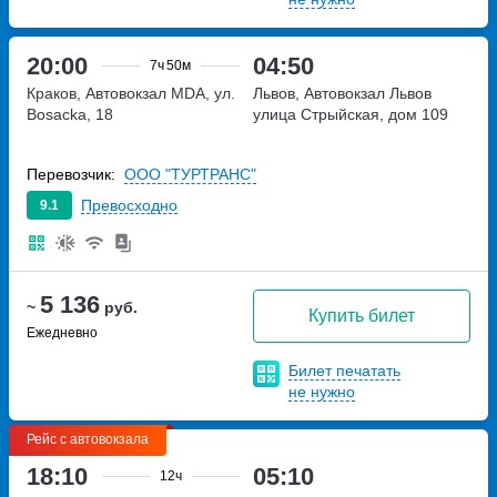
20:00
04:50
7ч
50м
Краков, Автовокзал MDA, ул.
Львов, Автовокзал Львов
Bosacka, 18
улица Стрыйская, дом 109
Перевозчик:
ООО "ТУРТРАНС"
Превосходно
9.1
5 136
~
руб.
Купить билет
Ежедневно
Билет печатать
не нужно
Рейс с автовокзала
18:10
05:10
12ч