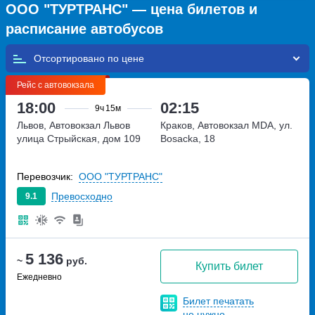
ООО "ТУРТРАНС" — цена билетов и
расписание автобусов
Отсортировано по
Рейс с автовокзала
18:00
02:15
9ч
15м
Львов, Автовокзал Львов
Краков, Автовокзал MDA, ул.
улица Стрыйская, дом 109
Bosacka, 18
Перевозчик:
ООО "ТУРТРАНС"
Превосходно
9.1
5 136
~
руб.
Купить билет
Ежедневно
Билет печатать
не нужно