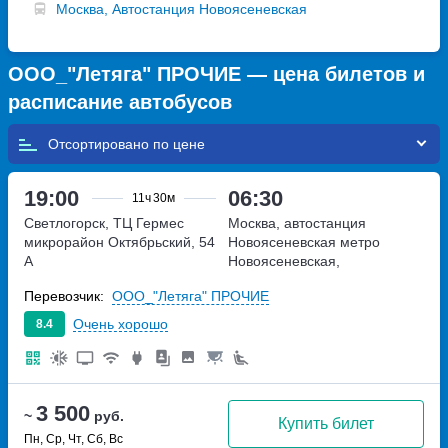
Москва, Автостанция Новоясеневская
ООО_"Летяга" ПРОЧИЕ — цена билетов и
расписание автобусов
Отсортировано по
19:00
06:30
11ч
30м
Светлогорск, ТЦ Гермес
Москва, автостанция
микрорайон Октябрьский, 54
Новоясеневская
метро
А
Новоясеневская,
Новоясеневский тупик,
Перевозчик:
ООО_"Летяга" ПРОЧИЕ
владение 4
Очень хорошо
8.4
3 500
~
руб.
Купить билет
Пн, Ср, Чт, Сб, Вс