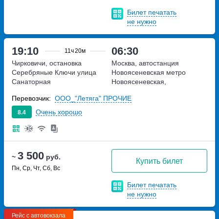
Билет печатать
не нужно
19:10
06:30
11ч
20м
Чирковичи, остановка
Москва, автостанция
Серебряные Ключи
улица
Новоясеневская
метро
Санаторная
Новоясеневская,
Новоясеневский тупик,
Перевозчик:
ООО_"Летяга" ПРОЧИЕ
владение 4
Очень хорошо
8.4
3 500
~
руб.
Купить билет
Пн, Ср, Чт, Сб, Вс
Билет печатать
не нужно
Рейс с автовокзала