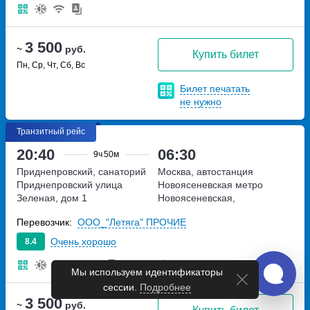
3 500
~
руб.
Купить билет
Пн, Ср, Чт, Сб, Вс
Билет печатать
не нужно
Транзитный рейс
20:40
06:30
9ч
50м
Приднепровский, санаторий
Москва, автостанция
Приднепровский
улица
Новоясеневская
метро
Зеленая, дом 1
Новоясеневская,
Новоясеневский тупик,
Перевозчик:
ООО_"Летяга" ПРОЧИЕ
владение 4
Очень хорошо
8.4
Мы используем идентификаторы
сессии.
Подробнее
3 500
~
руб.