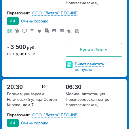
Новоясеневская,
Новоясеневский тупик,
Перевозчик:
ООО_"Летяга" ПРОЧИЕ
владение 4
Очень хорошо
8.4
3 500
~
руб.
Купить билет
Пн, Ср, Чт, Сб, Вс
Билет печатать
не нужно
20:30
06:30
10ч
Рогачев, универсам
Москва, автостанция
Рогачевский
улица Сергея
Новоясеневская
метро
Кирова, дом 7
Новоясеневская,
Новоясеневский тупик,
Перевозчик:
ООО_"Летяга" ПРОЧИЕ
владение 4
Очень хорошо
8.4