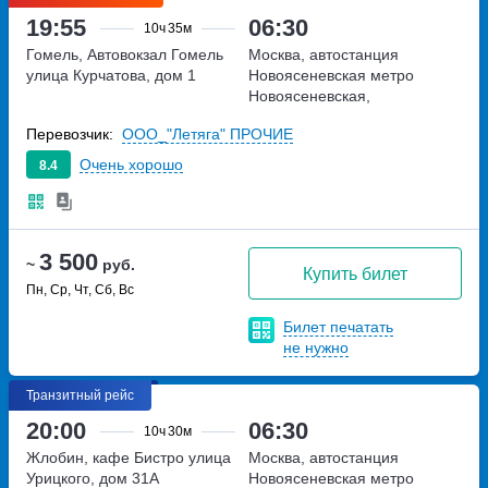
19:55
06:30
10ч
35м
Гомель, Автовокзал Гомель
Москва, автостанция
улица Курчатова, дом 1
Новоясеневская
метро
Новоясеневская,
Новоясеневский тупик,
Перевозчик:
ООО_"Летяга" ПРОЧИЕ
владение 4
Очень хорошо
8.4
3 500
~
руб.
Купить билет
Пн, Ср, Чт, Сб, Вс
Билет печатать
не нужно
Транзитный рейс
20:00
06:30
10ч
30м
Жлобин, кафе Бистро
улица
Москва, автостанция
Урицкого, дом 31А
Новоясеневская
метро